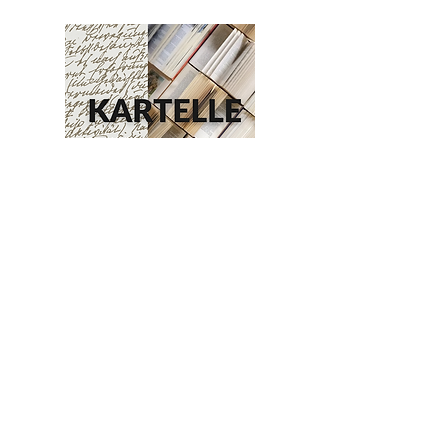
KARTELLE, die eine offene Form
der Zusammenarbeit mit anderen
ermöglicht. An einem Thema oder
einem Text über eine kurze oder
längere Zeit als ein Team von
Vieren zu arbeiten, ist die beste
Weise einen Eingang in die
Theorie für sich zu entdecken.
ZU DEN KARTELLEN